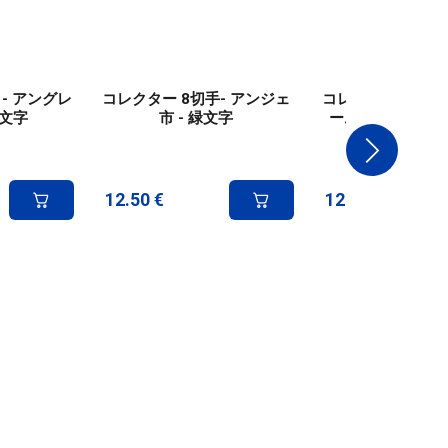
- アングレ
コレクター 8切手- アンジェ
コレクター8切手 -
緑文字
市 - 緑文字
ームの城壁を発見
Green Lett
12.50
€
12.50
€