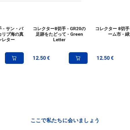
 - サン・バ
コレクター8切手 - GR20の
コレクター 8切手 
 カリブ海の真
足跡をたどって - Green
ーム市 - 
ーンレター
Letter
12.50
€
12.50
€
ここで私たちに会いましょう