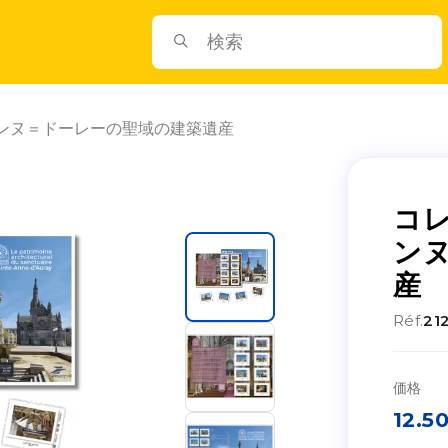
アンヌ＝ドーレーの聖域の建築遺産
コレ
ン
産
Réf.
21
価格
12.5