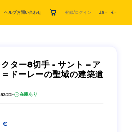
JA
€
ヘルプ
お問い合わせ
登録/ログイン
クター8切手 - サント＝ア
ヌ＝ドーレーの聖域の建築遺
·
在庫あり
25322
0
€