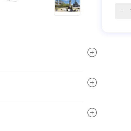
+
+
+