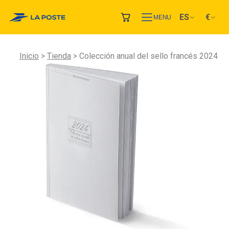
ES
€
MENU
Inicio
Tienda
Colección anual del sello francés 2024