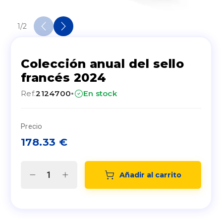
1
/
2
Colección anual del sello
francés 2024
·
Ref.
2124700
En stock
Precio
178.33
€
Añadir al carrito