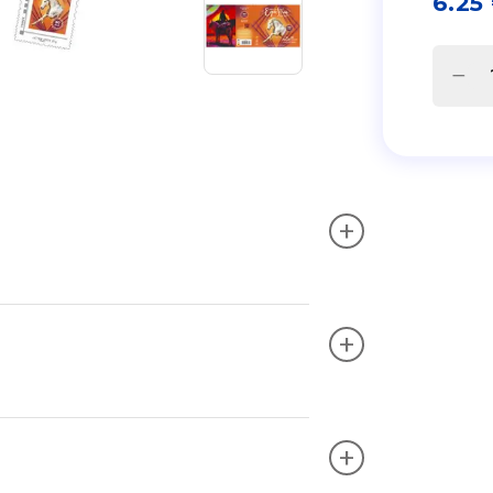
6.25
+
+
+