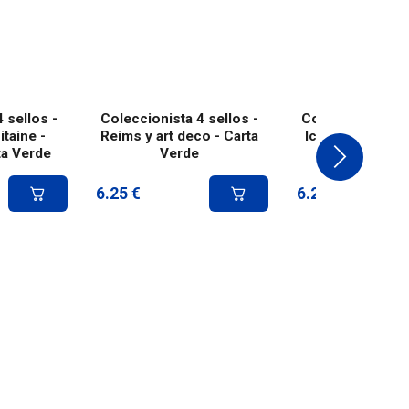
 sellos -
Coleccionista 4 sellos -
Coleccionista 4 
taine -
Reims y art deco - Carta
Iconos de Norm
ta Verde
Verde
carta ver
6.25
€
6.25
€