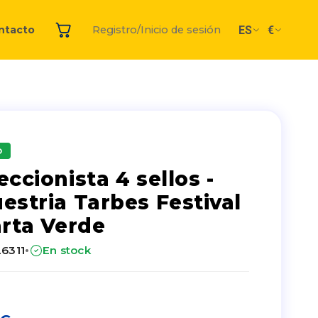
ES
€
ntacto
Registro/Inicio de sesión
O
eccionista 4 sellos -
estria Tarbes Festival
arta Verde
·
26311
En stock