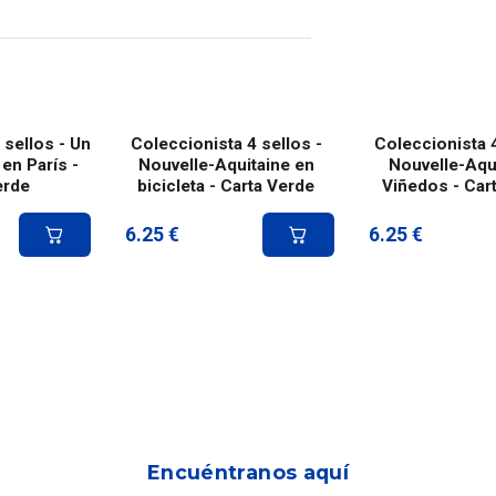
 sellos - Un
Coleccionista 4 sellos -
Coleccionista 4
 en París -
Nouvelle-Aquitaine en
Nouvelle-Aqui
erde
bicicleta - Carta Verde
Viñedos - Car
6.25
€
6.25
€
Encuéntranos aquí