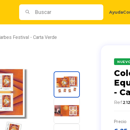
Ayuda
Co
Tarbes Festival - Carta Verde
NUEV
Col
Equ
- C
Ref.
21
Precio