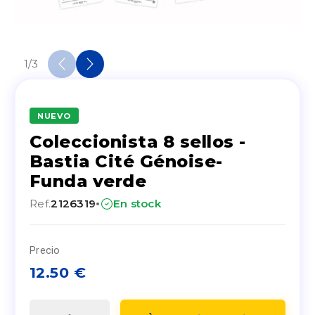
1
/
3
NUEVO
Coleccionista 8 sellos -
Bastia Cité Génoise-
Funda verde
·
Ref.
2126319
En stock
Precio
12.50
€