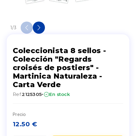
1
/
3
Coleccionista 8 sellos -
Colección "Regards
croisés de postiers" -
Martinica Naturaleza -
Carta Verde
·
Ref.
2125305
En stock
Precio
12.50
€