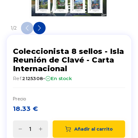
1
/
2
Coleccionista 8 sellos - Isla
Reunión de Clavé - Carta
Internacional
·
Ref.
2125308
En stock
Precio
18.33
€
Añadir al carrito