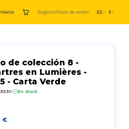
ES
€
ntacto
Registro/Inicio de sesión
lo de colección 8 -
rtres en Lumières -
5 - Carta Verde
·
25331
En stock
0
€