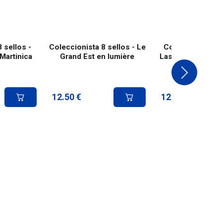
 sellos -
Coleccionista 8 sellos - Le
Coleccionista 8 
 Martinica
Grand Est en lumière
Las Iglesias de Ma
Carta Ver
12.50
€
12.50
€