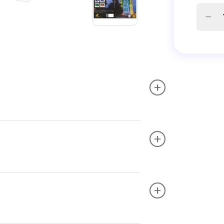
+
+
+