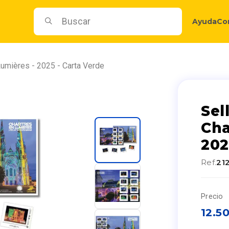
Ayuda
Co
Lumières - 2025 - Carta Verde
Sel
Cha
202
Ref.
21
Precio
12.5