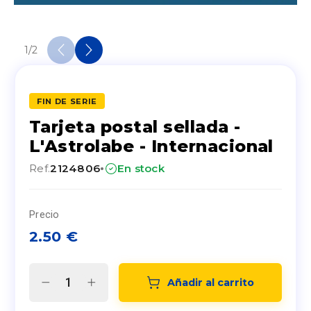
1
/
2
FIN DE SERIE
Tarjeta postal sellada -
L'Astrolabe - Internacional
·
Ref.
2124806
En stock
Precio
2.50
€
Añadir al carrito