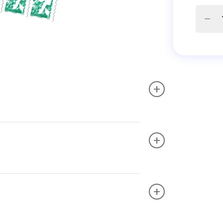
+
+
+