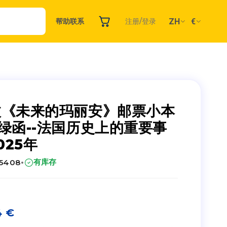
ZH
€
帮助
联系
注册/登录
枚《未来的玛丽安》邮票小本
-绿函--法国历史上的重要事
025年
·
有库存
25408
4
€