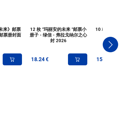
的未来》邮票
12 枚 "玛丽安的未来 "邮票小
10 枚 "玛丽安的未
 年邮票册封面
册子 - 绿信 - 弗拉戈纳尔之心
本票 - 绿
封 2026
18.24
€
15.20
€