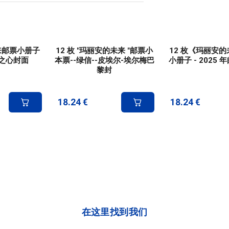
来邮票小册子
12 枚 "玛丽安的未来 "邮票小
12 枚《玛丽安
兰蔻之心封面
本票--绿信--皮埃尔-埃尔梅巴
小册子 - 2025
黎封
18.24
€
18.24
€
在这里找到我们