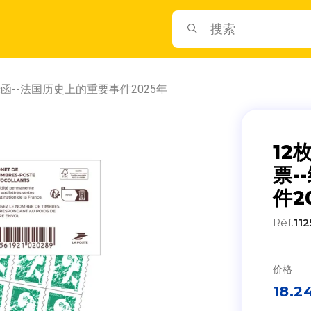
函--法国历史上的重要事件2025年
12
票-
件2
Réf.
11
价格
18.2