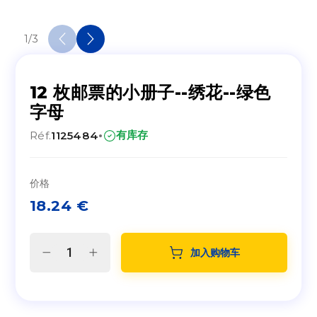
1
/
3
12 枚邮票的小册子--绣花--绿色
字母
·
有库存
Réf.
1125484
价格
18.24
€
加入购物车