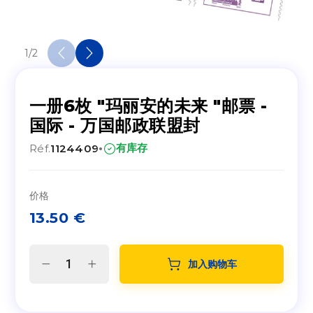
1
/
2
一册6枚 "玛丽安的未来 "邮票 -
国际 - 万国邮政联盟封
·
有库存
Réf.
1124409
价格
13.50
€
加入购物车