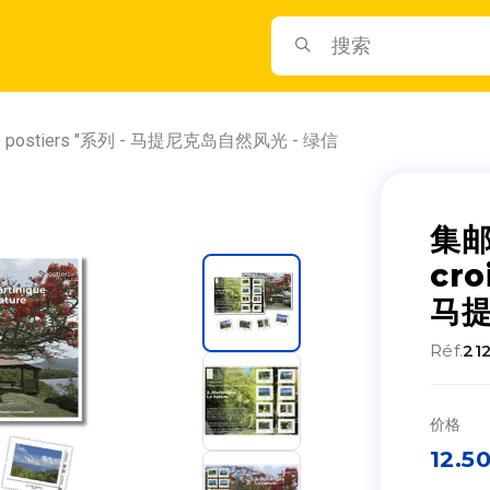
 de postiers "系列 - 马提尼克岛自然风光 - 绿信
集邮
cro
马提
Réf.
21
价格
12.5