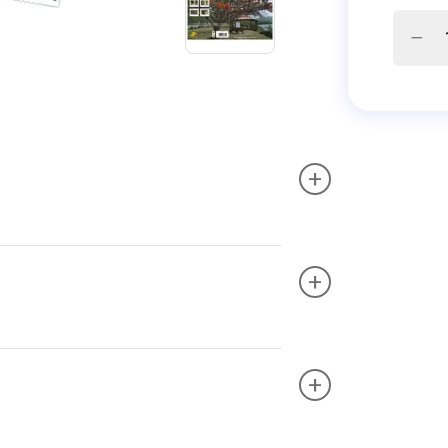
+
+
+