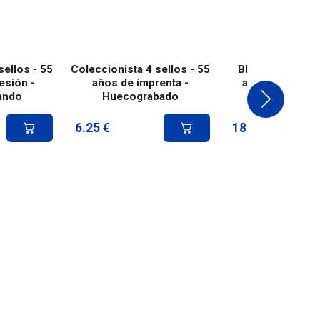
sellos - 55
Coleccionista 4 sellos - 55
Bloque de 4 sel
esión -
años de imprenta -
años de la Imp
ando
Huecograbado
6.25
€
18.00
€