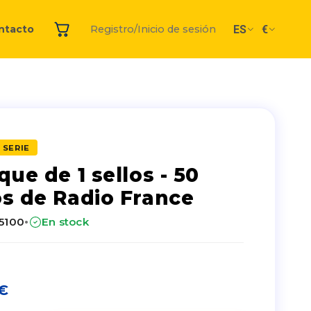
ES
€
ntacto
Registro/Inicio de sesión
 SERIE
que de 1 sellos - 50
s de Radio France
·
25100
En stock
€