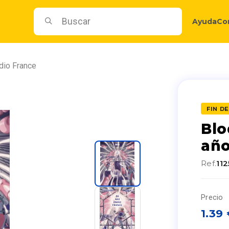
Ayuda
Co
dio France
FIN DE
Blo
año
Ref.
11
Precio
1.39