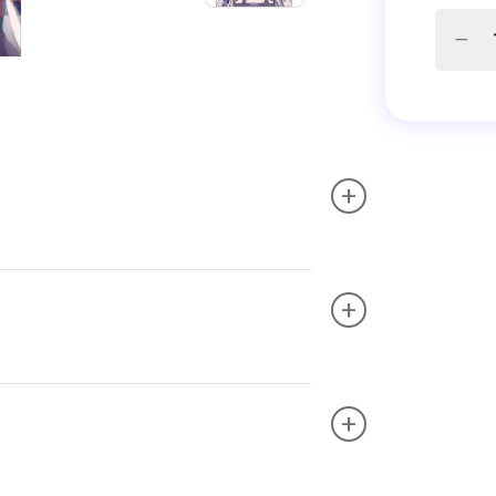
+
+
+