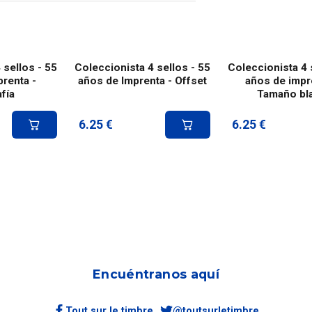
 sellos - 55
Coleccionista 4 sellos - 55
Coleccionista 4 
renta -
años de Imprenta - Offset
años de impr
fía
Tamaño bl
6.25
€
6.25
€
Encuéntranos aquí
Tout sur le timbre
@toutsurletimbre