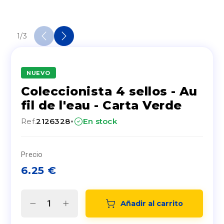
1
/
3
NUEVO
Coleccionista 4 sellos - Au
fil de l'eau - Carta Verde
·
Ref.
2126328
En stock
Precio
6.25
€
Añadir al carrito