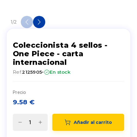
1
/
2
Coleccionista 4 sellos -
One Piece - carta
internacional
·
Ref.
2125905
En stock
Precio
9.58
€
Añadir al carrito