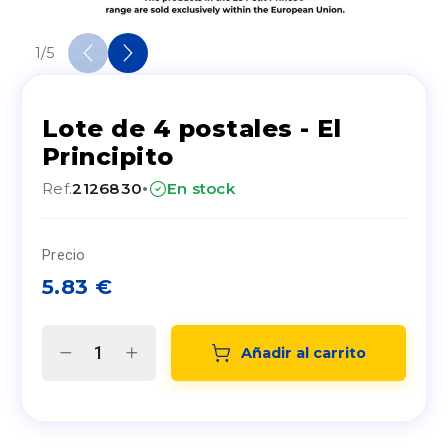
1
/
5
Lote de 4 postales - El
Principito
·
Ref.
2126830
En stock
Precio
5.83
€
Añadir al carrito