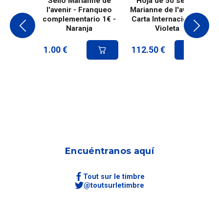
Sello Marianne de
Hoja de 50 sellos
l'avenir - Franqueo
Marianne de l'avenir -
complementario 1€ -
Carta Internacional -
Naranja
Violeta
1.00
€
112.50
€
Encuéntranos aquí
Tout sur le timbre
@toutsurletimbre