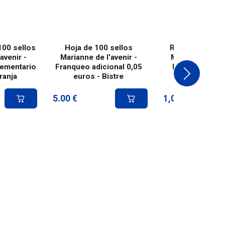
100 sellos
Hoja de 100 sellos
Rueda de 300 s
avenir -
Marianne de l'avenir -
Marianne de l'a
ementario
Franqueo adicional 0,05
Lettre Service
ranja
euros - Bistre
5.00
€
1,041.00
€