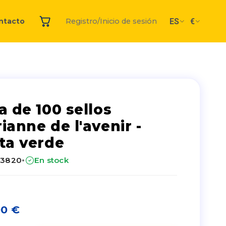
ES
€
ntacto
Registro/Inicio de sesión
a de 100 sellos
ianne de l'avenir -
ta verde
·
23820
En stock
00
€