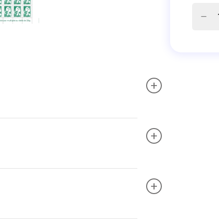
+
+
+