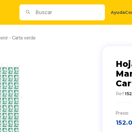
Ayuda
Co
enir - Carta verde
Hoj
Mar
Car
Ref.
15
Precio
152.