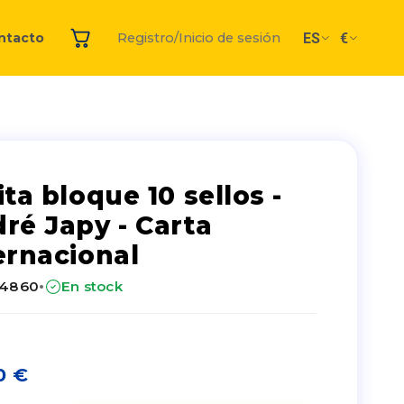
ES
€
ntacto
Registro/Inicio de sesión
ita bloque 10 sellos -
ré Japy - Carta
ernacional
·
24860
En stock
0
€