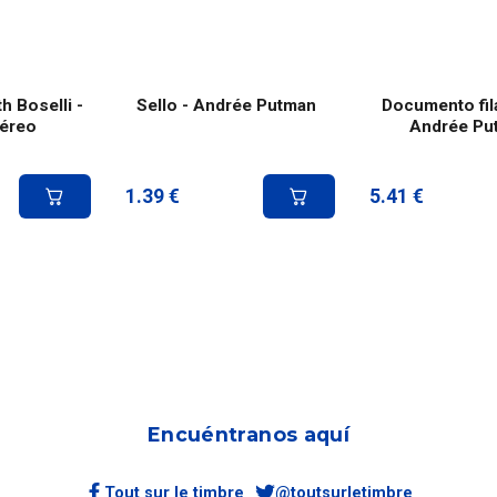
th Boselli -
Sello - Andrée Putman
Documento fila
aéreo
Andrée Pu
1.39
€
5.41
€
Encuéntranos aquí
Tout sur le timbre
@toutsurletimbre