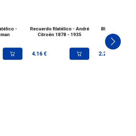
télico -
Recuerdo filatélico - André
Bloque - André 
tman
Citroën 1878 - 1935
1878 - 19
4.16
€
2.25
€