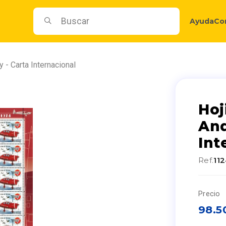
Ayuda
Co
 - Carta Internacional
Hoj
And
Int
Ref.
11
Precio
98.5