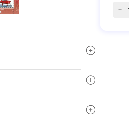
+
+
+