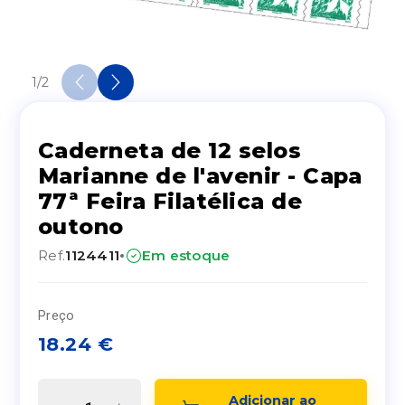
1
/
2
Caderneta de 12 selos
Marianne de l'avenir - Capa
77ª Feira Filatélica de
outono
·
Ref.
1124411
Em estoque
Preço
18.24
€
Adicionar ao 