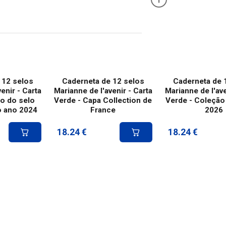
 12 selos
Caderneta de 12 selos
Caderneta de 
enir - Carta
Marianne de l'avenir - Carta
Marianne de l'ave
ão do selo
Verde - Capa Collection de
Verde - Coleção
o ano 2024
France
2026
18.24
€
18.24
€