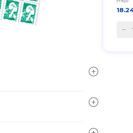
Preço
18.2
+
+
+