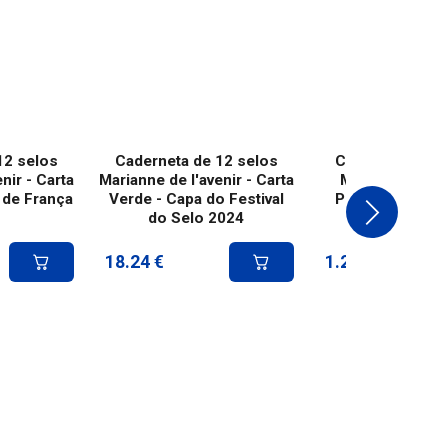
12 selos
Caderneta de 12 selos
Caderneta de 1
nir - Carta
Marianne de l'avenir - Carta
Marianne de l'a
 de França
Verde - Capa do Festival
Portes adiciona
do Selo 2024
18.24
€
1.20
€