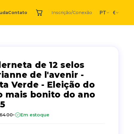
PT
€
juda
Contato
Inscrição/Conexão
erneta de 12 selos
ianne de l'avenir -
ta Verde - Eleição do
o mais bonito do ano
5
·
26400
Em estoque