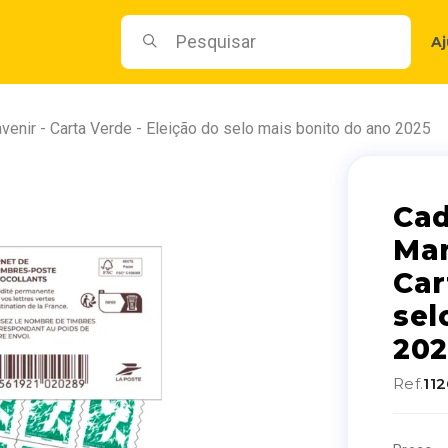
A
venir - Carta Verde - Eleição do selo mais bonito do ano 2025
Cad
Mar
Car
sel
202
Ref.
11