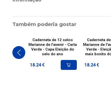
Também poderia gostar
Caderneta de 12 selos
Caderneta de
Marianne de l'avenir - Carta
Marianne de l'av
Verde - Capa Eleição do
Verde - Eleiç
selo do ano
mais bonito d
18.24
€
18.24
€