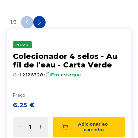
1
/
3
NOVO
Colecionador 4 selos - Au
fil de l'eau - Carta Verde
·
Ref.
2126328
Em estoque
Preço
6.25
€
Adicionar ao 
carrinho