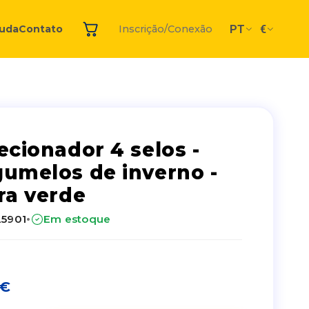
PT
€
juda
Contato
Inscrição/Conexão
ecionador 4 selos -
umelos de inverno -
ra verde
·
25901
Em estoque
€