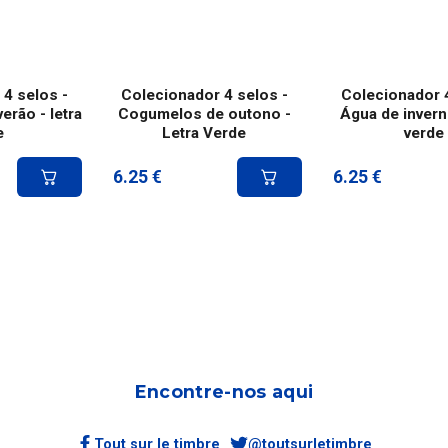
4 selos -
Colecionador 4 selos -
Colecionador 4
rão - letra
Cogumelos de outono -
Água de invern
e
Letra Verde
verde
6.25
€
6.25
€
Encontre-nos aqui
Tout sur le timbre
@toutsurletimbre