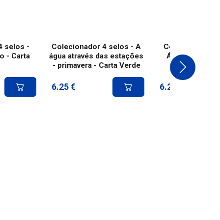
 selos -
Colecionador 4 selos - A
Colecionador 4 
o - Carta
água através das estações
Água de verão 
- primavera - Carta Verde
Verde
6.25
€
6.25
€