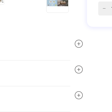
+
+
+