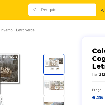
A
inverno - Letra verde
Col
Cog
Let
Ref.
21
Preço
6.25