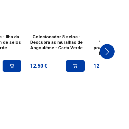
 - Ilha da
Colecionador 8 selos -
Coleção 8 se
m de selos
Descubra as muralhas de
"Regards croi
erde
Angoulême - Carta Verde
postiers" - Marti
littoral - Cart
12.50
€
12.50
€