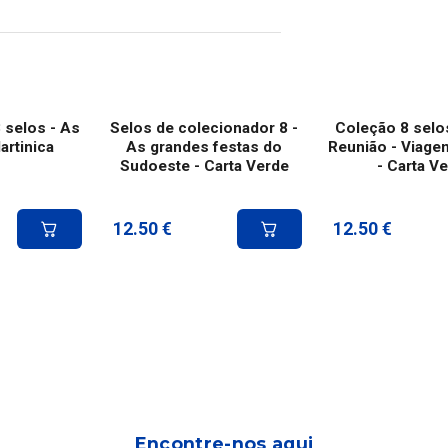
 selos - As
Selos de colecionador 8 -
Coleção 8 selos
artinica
As grandes festas do
Reunião - Viage
Sudoeste - Carta Verde
- Carta V
12.50
€
12.50
€
Encontre-nos aqui