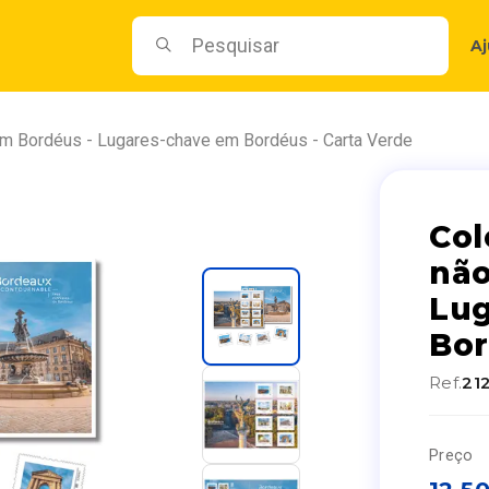
A
 em Bordéus - Lugares-chave em Bordéus - Carta Verde
Col
não
Lug
Bor
Ref.
21
Preço