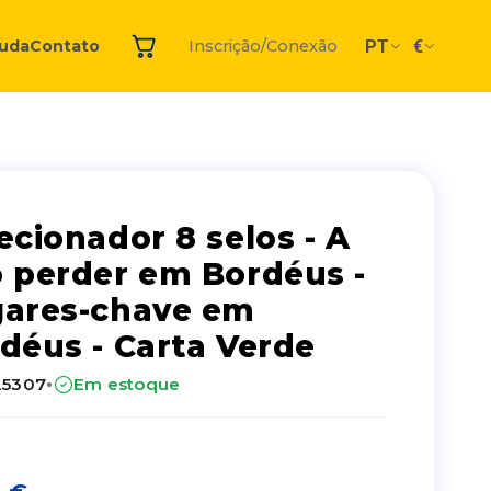
PT
€
juda
Contato
Inscrição/Conexão
ecionador 8 selos - A
 perder em Bordéus -
ares-chave em
déus - Carta Verde
·
25307
Em estoque