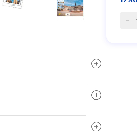
12.5
+
+
+