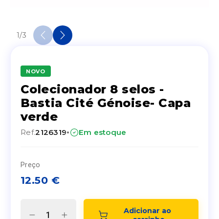
1
/
3
NOVO
Colecionador 8 selos -
Bastia Cité Génoise- Capa
verde
·
Ref.
2126319
Em estoque
Preço
12.50
€
Adicionar ao 