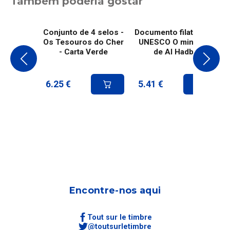
Também poderia gostar
Conjunto de 4 selos -
Documento filatélico -
Os Tesouros do Cher
UNESCO O minarete
- Carta Verde
de Al Hadba
6.25
€
5.41
€
Encontre-nos aqui
Tout sur le timbre
@toutsurletimbre