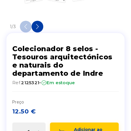
1
/
3
Colecionador 8 selos -
Tesouros arquitectónicos
e naturais do
departamento de Indre
·
Ref.
2125321
Em estoque
Preço
12.50
€
Adicionar ao 