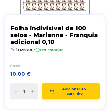
Folha indivisível de 100
selos - Marianne - Franquia
adicional 0,10
·
Ref.
1125800
Em estoque
Preço
10.00
€
Adicionar ao 
carrinho