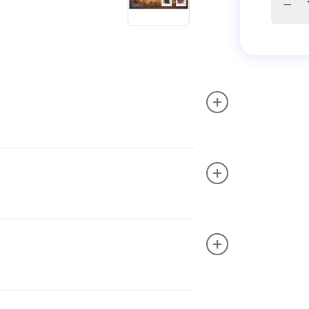
+
+
+