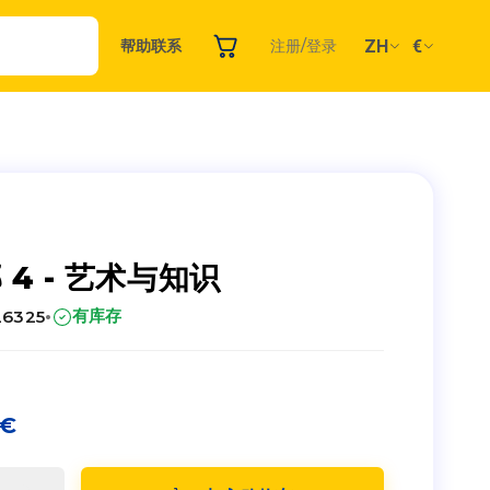
ZH
€
帮助
联系
注册/登录
 4 - 艺术与知识
·
有库存
26325
€