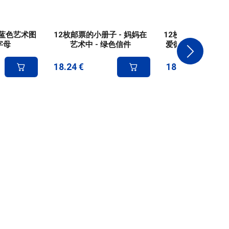
- 蓝色艺术图
12枚邮票的小册子 - 妈妈在
12枚邮票小本票 - 
字母
艺术中 - 绿色信件
爱德华-贝内迪克特斯
18.24
€
18.24
€