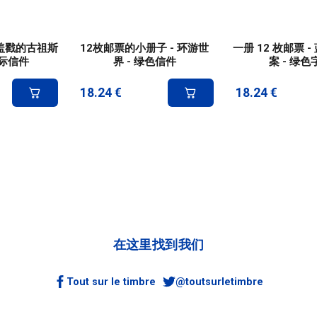
- 盖戳的古祖斯
12枚邮票的小册子 - 环游世
一册 12 枚邮票 
国际信件
界 - 绿色信件
案 - 绿色
18.24
€
18.24
€
在这里找到我们
Tout sur le timbre
@toutsurletimbre