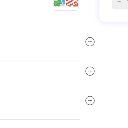
+
+
+