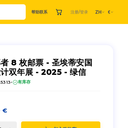
ZH
€
帮助
联系
注册/登录
者 8 枚邮票 - 圣埃蒂安国
计双年展 - 2025 - 绿信
·
有库存
25313
0
€