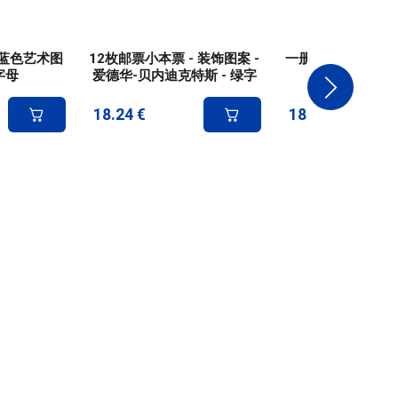
- 蓝色艺术图
12枚邮票小本票 - 装饰图案 -
一册 12 枚邮票 -
字母
爱德华-贝内迪克特斯 - 绿字
18.24
€
18.24
€