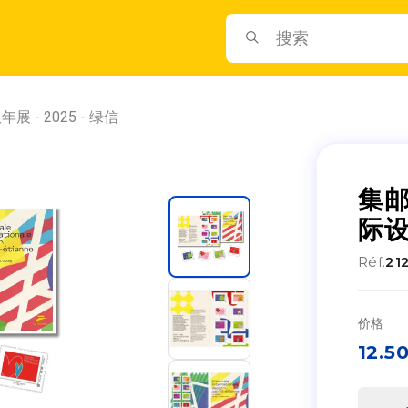
 - 2025 - 绿信
集邮
际设
Réf.
21
价格
12.5