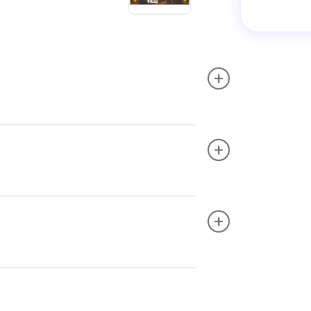
+
+
+