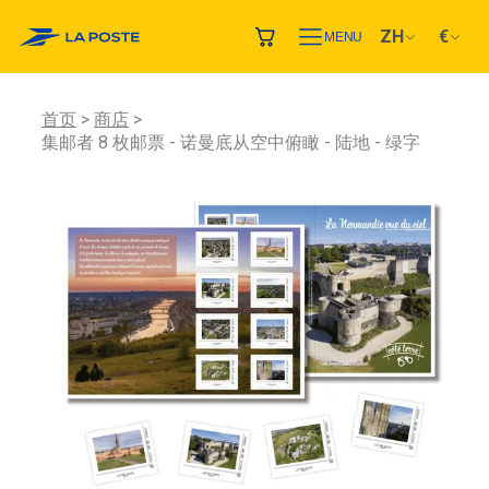
ZH
€
MENU
首页
商店
集邮者 8 枚邮票 - 诺曼底从空中俯瞰 - 陆地 - 绿字