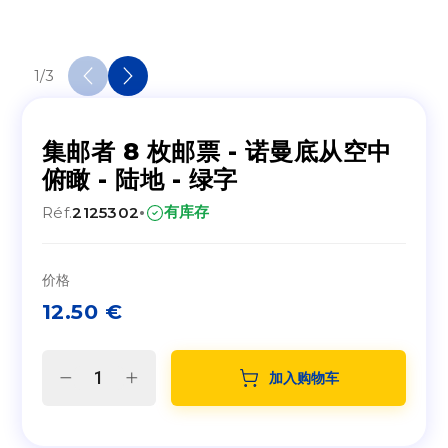
1
/
3
集邮者 8 枚邮票 - 诺曼底从空中
俯瞰 - 陆地 - 绿字
·
有库存
Réf.
2125302
价格
12.50
€
加入购物车