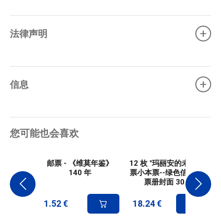
+
法律声明
+
信息
您可能也会喜欢
邮票 - 《维莫年鉴》
12 枚 "玛丽安的未来 "邮
140 年
票小本票--绿色信函--邮
票册封面 30 年
1.52
€
18.24
€