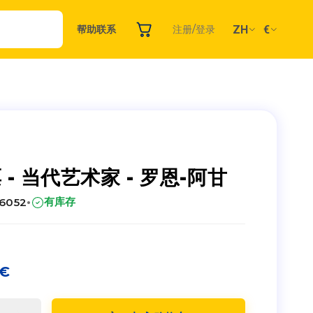
ZH
€
帮助
联系
注册/登录
 - 当代艺术家 - 罗恩-阿甘
·
有库存
26052
€