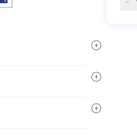
+
+
+