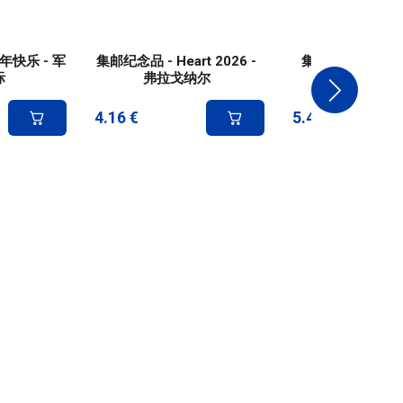
年快乐 - 军
集邮纪念品 - Heart 2026 -
集邮文献 - Heart 
际
弗拉戈纳尔
Fragonar
4.16
€
5.41
€