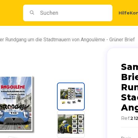
Hilfe
Kon
er Rundgang um die Stadtmauern von Angoulème - Grüner Brief
Sam
Bri
Ru
Sta
Ang
Ref.
21