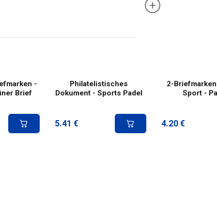
+
iefmarken -
Philatelistisches
2-Briefmarken
ner Brief
Dokument - Sports Padel
Sport - P
5.41
€
4.20
€