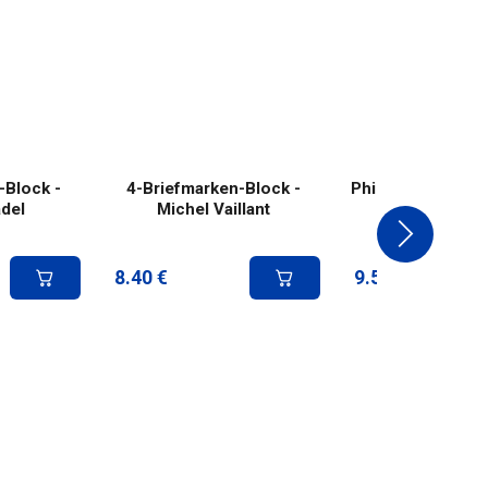
-Block -
4-Briefmarken-Block -
Philatelistisches
adel
Michel Vaillant
- Michel Vail
8.40
€
9.58
€