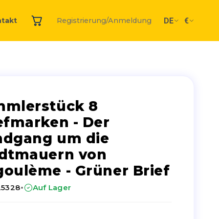
DE
€
takt
Registrierung/Anmeldung
mlerstück 8
efmarken - Der
ndgang um die
dtmauern von
oulème - Grüner Brief
·
25328
Auf Lager