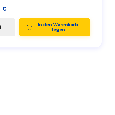
0
€
In den Warenkorb 
legen