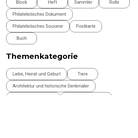
Block
Heft
Sammler
Rolle
Philatelistisches Dokument
Philatelistisches Souvenir
Postkarte
Buch
Themenkategorie
Liebe, Heirat und Geburt
Tiere
Architektur und historische Denkmäler
Kunst und Handwerk
Comics und Humor
Kulturen
Festival und Ereignisse
Pflanzen und Ökologie
Feste
Gastronomie
Krieg