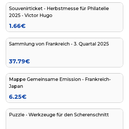
Souvenirticket - Herbstmesse für Philatelie
2025 - Victor Hugo
1.66
€
In den Warenkorb legen
Sammlung von Frankreich - 3. Quartal 2025
ENDE DER SERIE
37.79
€
In den Warenkorb legen
Mappe Gemeinsame Emission - Frankreich-
ENDE DER SERIE
Japan
6.25
€
In den Warenkorb legen
Puzzle - Werkzeuge für den Scherenschnitt