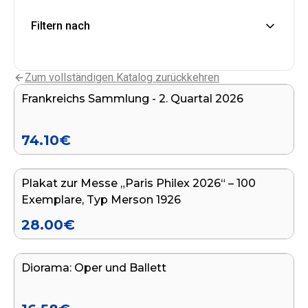
Filtern nach
In den Warenkorb legen
Zum vollständigen Katalog zurückkehren
Frankreichs Sammlung - 2. Quartal 2026
NEU
74.10
€
In den Warenkorb legen
Plakat zur Messe „Paris Philex 2026“ – 100
EXKLUSIV
Exemplare, Typ Merson 1926
28.00
€
In den Warenkorb legen
Diorama: Oper und Ballett
NEU