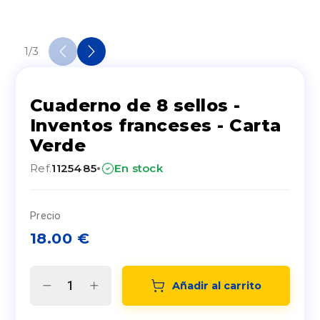
1
/
3
Cuaderno de 8 sellos -
Inventos franceses - Carta
Verde
·
Ref.
1125485
En stock
Precio
18.00
€
Añadir al carrito