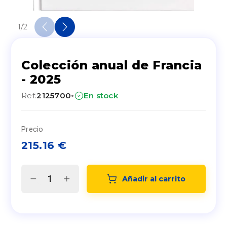
1
/
2
Colección anual de Francia
- 2025
·
Ref.
2125700
En stock
Precio
215.16
€
Añadir al carrito