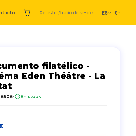
ES
€
ntacto
Registro/Inicio de sesión
umento filatélico -
éma Eden Théâtre - La
tat
·
26506
En stock
€