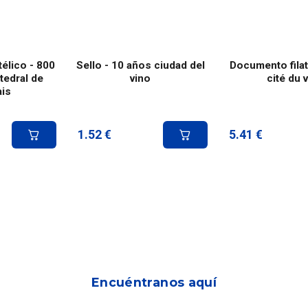
élico - 800
Sello - 10 años ciudad del
Documento filat
tedral de
vino
cité du v
is
1.52
€
5.41
€
Encuéntranos aquí