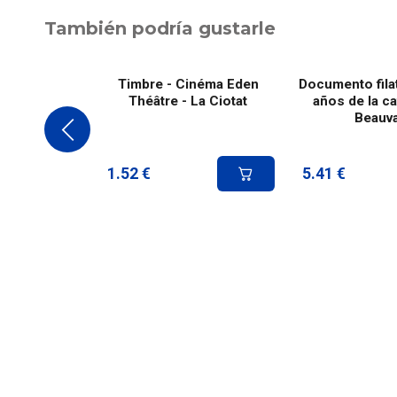
También podría gustarle
Timbre - Cinéma Eden
Documento filat
Théâtre - La Ciotat
años de la ca
Beauva
1.52
€
5.41
€