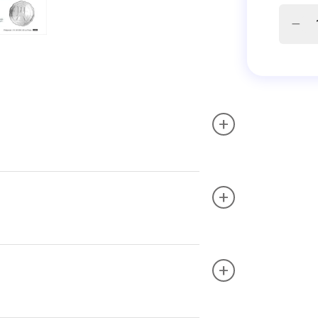
+
+
+