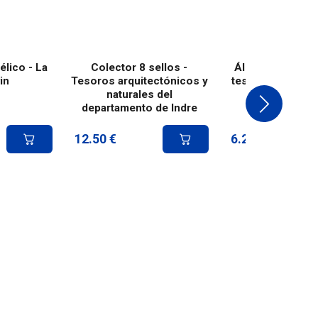
élico - La
Colector 8 sellos -
Álbum de 4 sell
in
Tesoros arquitectónicos y
tesoros del Cher
naturales del
Verte
departamento de Indre
12.50
€
6.25
€