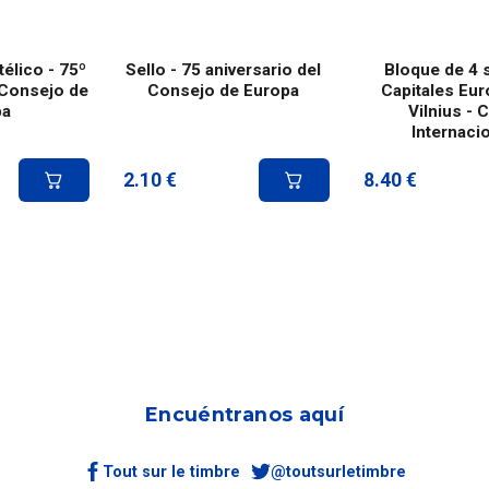
élico - 75º
Sello - 75 aniversario del
Bloque de 4 s
 Consejo de
Consejo de Europa
Capitales Eur
pa
Vilnius - C
Internaci
2.10
€
8.40
€
Encuéntranos aquí
Tout sur le timbre
@toutsurletimbre