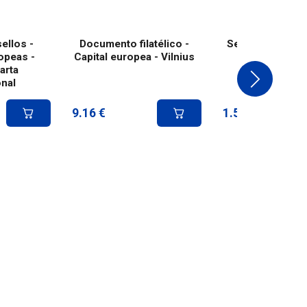
ellos -
Documento filatélico -
Sello - L'œuvre 
opeas -
Capital europea - Vilnius
170 ans
arta
onal
9.16
€
1.52
€