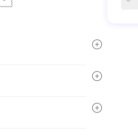
+
+
+