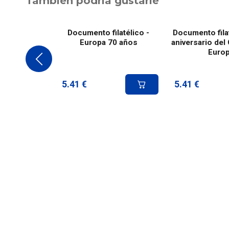
También podría gustarle
Documento filatélico -
Documento filat
Europa 70 años
aniversario del
Euro
5.41
€
5.41
€