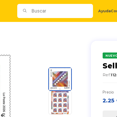
Ayuda
Co
NUEV
Sel
Ref.
11
Precio
2.25