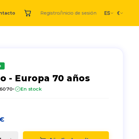
ES
€
ntacto
Registro/Inicio de sesión
O
lo - Europa 70 años
·
26070
En stock
€