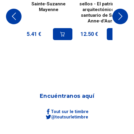
Sainte-Suzanne
sellos - El patrimonio
Mayenne
arquitectónico del
santuario de Sainte-
Anne-d'Auray
5.41
€
12.50
€
Encuéntranos aquí
Tout sur le timbre
@toutsurletimbre