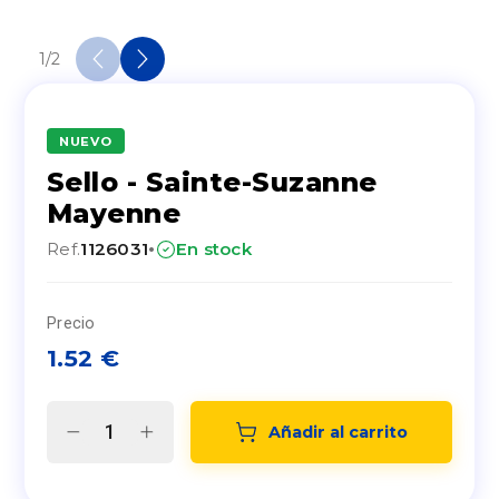
1
/
2
NUEVO
Sello - Sainte-Suzanne
Mayenne
·
Ref.
1126031
En stock
Precio
1.52
€
Añadir al carrito