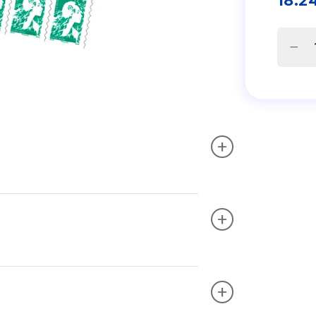
18.2
+
+
+