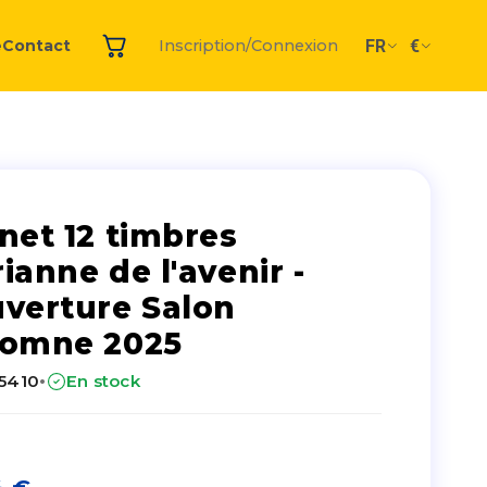
FR
€
e
Contact
Inscription/Connexion
net 12 timbres
ianne de l'avenir -
verture Salon
tomne 2025
·
25410
En stock