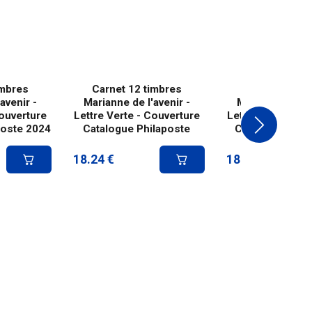
imbres
Carnet 12 timbres
Carnet 12 ti
avenir -
Marianne de l'avenir -
Marianne de l'a
Couverture
Lettre Verte - Couverture
Lettre Verte - C
poste 2024
Catalogue Philaposte
Cœur Fragonar
18.24
€
18.24
€