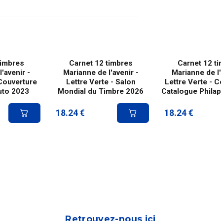
timbres
Carnet 12 timbres
Carnet 12 t
'avenir -
Marianne de l'avenir -
Marianne de l'
 Couverture
Lettre Verte - Salon
Lettre Verte - 
uto 2023
Mondial du Timbre 2026
Catalogue Phila
18.24
€
18.24
€
Retrouvez-nous ici