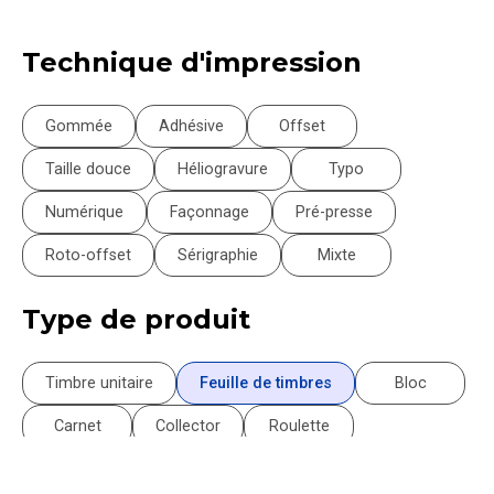
Technique d'impression
Gommée
Adhésive
Offset
Taille douce
Héliogravure
Typo
Numérique
Façonnage
Pré-presse
Roto-offset
Sérigraphie
Mixte
Type de produit
Timbre unitaire
Feuille de timbres
Bloc
Carnet
Collector
Roulette
Document philatélique
Souvenir philatélique