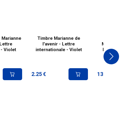
s Marianne
Timbre Marianne de
Feuille 40 ti
 Lettre
l'avenir - Lettre
Marianne de l'a
- Violet
internationale - Violet
Lettre Service
2.25
€
138.80
€