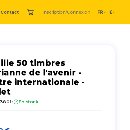
FR
€
e
Contact
Inscription/Connexion
ille 50 timbres
ianne de l'avenir -
tre internationale -
let
·
23801
En stock