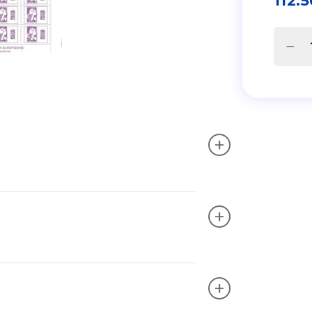
112.5
+
+
+