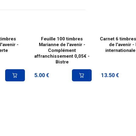
 timbres
Feuille 100 timbres
Carnet 6 timbre
'avenir -
Marianne de l'avenir -
de l'avenir -
erte
Complément
internationale 
affranchissement 0,05€ -
Bistre
5.00
€
13.50
€