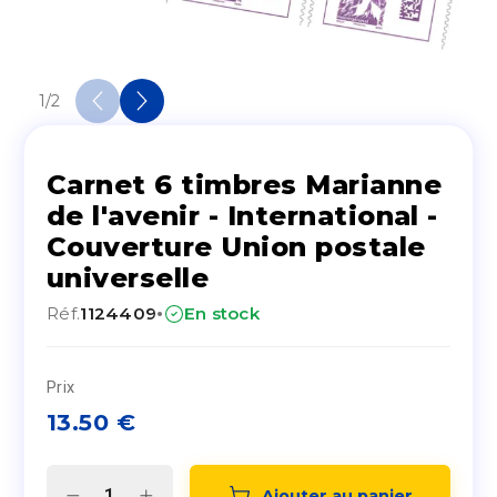
1
/
2
Carnet 6 timbres Marianne
de l'avenir - International -
Couverture Union postale
universelle
·
Réf.
1124409
En stock
Prix
13.50
€
Ajouter au panier