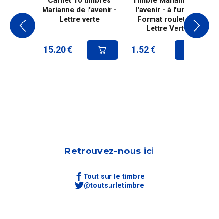
Carnet 10 timbres
Timbre Marianne de
Marianne de l'avenir -
l'avenir - à l'unité -
Lettre verte
Format roulette -
Lettre Verte
15.20
€
1.52
€
Retrouvez-nous ici
Tout sur le timbre
@toutsurletimbre