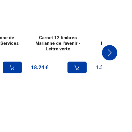
nne de
Carnet 12 timbres
Timbre Marian
e Services
Marianne de l'avenir -
l'avenir - Lettr
Lettre verte
18.24
€
1.52
€