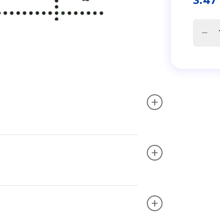
3.47
+
+
+