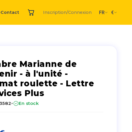
FR
€
e
Contact
Inscription/Connexion
bre Marianne de
enir - à l'unité -
mat roulette - Lettre
vices Plus
·
23582
En stock