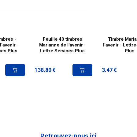
mbres -
Feuille 40 timbres
Timbre Maria
'avenir -
Marianne de l'avenir -
l'avenir - Lettr
ces Plus
Lettre Services Plus
Plus
138.80
€
3.47
€
Retrouvez-nous ici