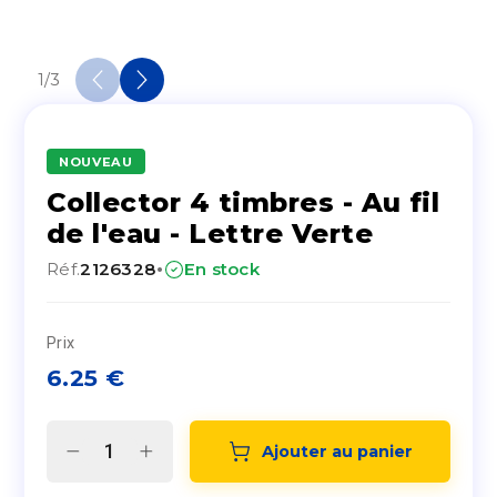
1
/
3
NOUVEAU
Collector 4 timbres - Au fil
de l'eau - Lettre Verte
·
Réf.
2126328
En stock
Prix
6.25
€
Ajouter au panier