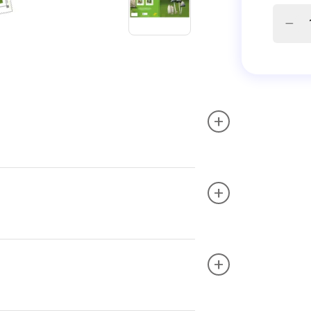
+
+
+