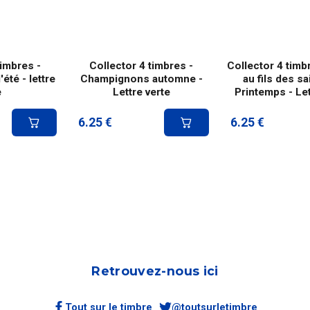
timbres -
Collector 4 timbres -
Collector 4 timb
té - lettre
Champignons automne -
au fils des s
e
Lettre verte
Printemps - Let
6.25
€
6.25
€
Retrouvez-nous ici
Tout sur le timbre
@toutsurletimbre