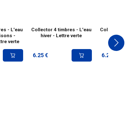
res - L'eau
Collector 4 timbres - L'eau
Collector 4 timbr
aisons -
hiver - Lettre verte
été - Lettre 
tre verte
6.25
€
6.25
€