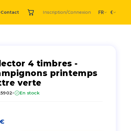
FR
€
e
Contact
Inscription/Connexion
lector 4 timbres -
ampignons printemps
ettre verte
·
25902
En stock
€