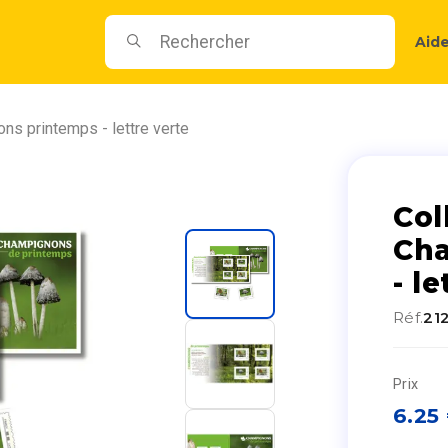
Aid
ns printemps - lettre verte
Col
Ch
- l
Réf.
21
Prix
6.25