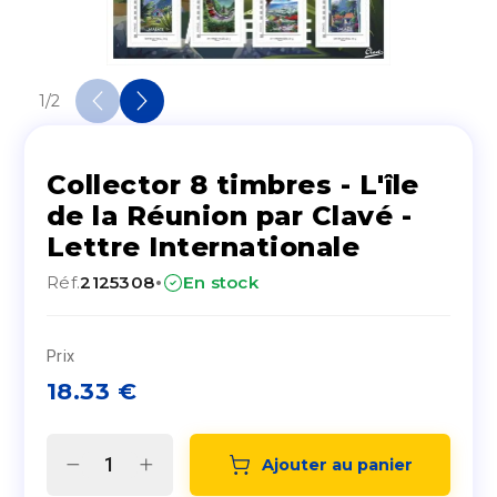
1
/
2
Collector 8 timbres - L'île
de la Réunion par Clavé -
Lettre Internationale
·
Réf.
2125308
En stock
Prix
18.33
€
Ajouter au panier