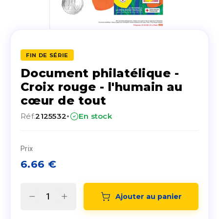
FIN DE SÉRIE
Document philatélique -
Croix rouge - l'humain au
cœur de tout
·
Réf.
2125532
En stock
Prix
6.66
€
Ajouter au panier